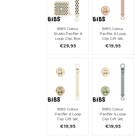
BIBS Colour
BIBS Colour
Studio Pacifier &
Pacifier & Loop
Loop Clip, Box
Clip Gift Set,
Set, latex, str. 2,
latex, maat 1
€29,95
€19,95
Ivory Polka Dots
BIBS Colour
BIBS Colour
Pacifier & Loop
Pacifier & Loop
Clip Gift Set,
Clip Gift Set,
latex, maat 1
latex, maat 1
€19,95
€19,95