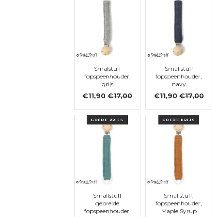
Smalstuff
Smallstuff
fopspeenhouder,
fopspeenhouder,
grijs
navy
€11,90
€17,00
€11,90
€17,00
GOEDE PRIJS
GOEDE PRIJS
Smallstuff
Smallstuff,
gebreide
fopspeenhouder,
fopspeenhouder,
Maple Syrup