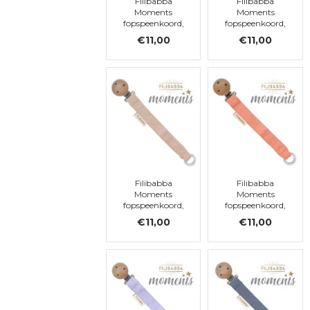
Filibabba
Filibabba
Moments
Moments
fopspeenkoord,
fopspeenkoord,
Tender Green
Warm Blue
€11,00
€11,00
Filibabba
Filibabba
Moments
Moments
fopspeenkoord,
fopspeenkoord,
Doeskin
Coral
€11,00
€11,00