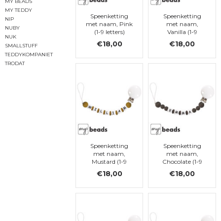
MY BEADS
MY TEDDY
Speenketting
Speenketting
NIP
met naam, Pink
met naam,
NUBY
(1-9 letters)
Vanilla (1-9
NUK
letters)
€18,00
€18,00
SMALLSTUFF
TEDDYKOMPANIET
TRODAT
Speenketting
Speenketting
met naam,
met naam,
Mustard (1-9
Chocolate (1-9
letters)
letters)
€18,00
€18,00