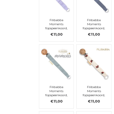
Filibabba
Filibabba
Moments
Moments
fopspeenkoord,
fopspeenkoord,
Fresh Violet
Muddly Blue
€11,00
€11,00
Filibabba
Filibabba
Moments
Moments
fopspeenkoord,
fopspeenkoord,
Moss Green
Lucky
€11,00
€11,00