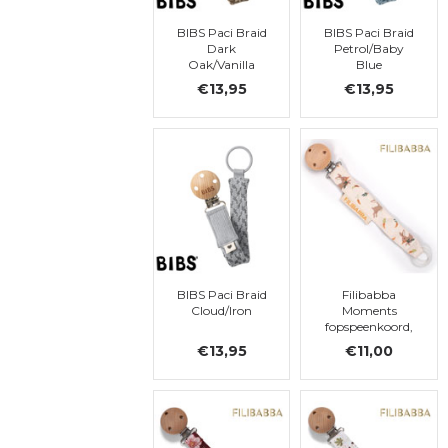
BIBS Paci Braid
BIBS Paci Braid
Dark
Petrol/Baby
Oak/Vanilla
Blue
€13,95
€13,95
BIBS Paci Braid
Filibabba
Cloud/Iron
Moments
fopspeenkoord,
Carrot Thief
€13,95
€11,00