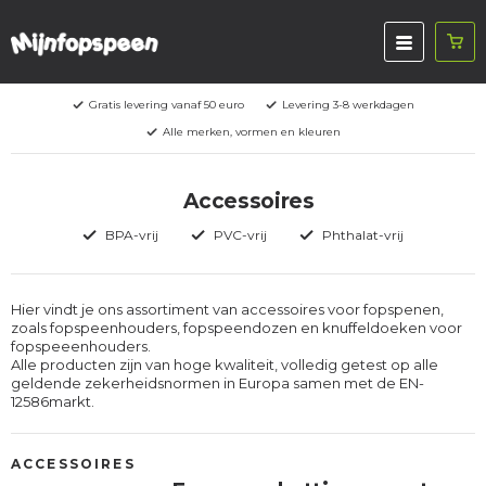
Gratis levering vanaf 50 euro
Levering 3-8 werkdagen
Alle merken, vormen en kleuren
Accessoires
BPA-vrij
PVC-vrij
Phthalat-vrij
Hier vindt je ons assortiment van accessoires voor fopspenen,
zoals fopspeenhouders, fopspeendozen en knuffeldoeken voor
fopspeeenhouders.
Alle producten zijn van hoge kwaliteit, volledig getest op alle
geldende zekerheidsnormen in Europa samen met de EN-
12586markt.
ACCESSOIRES