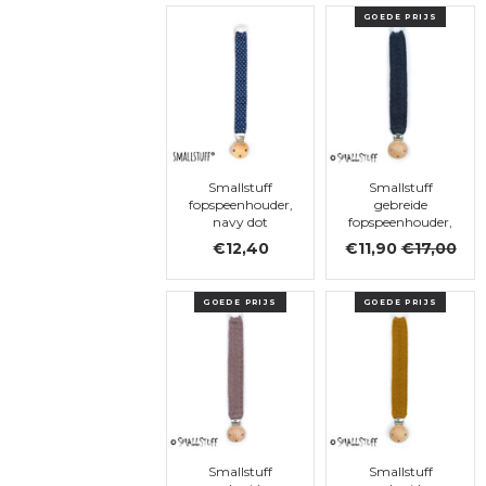
GOEDE PRIJS
Smallstuff
Smallstuff
fopspeenhouder,
gebreide
navy dot
fopspeenhouder,
Dark Denim
€12,40
€11,90
€17,00
GOEDE PRIJS
GOEDE PRIJS
Smallstuff
Smallstuff