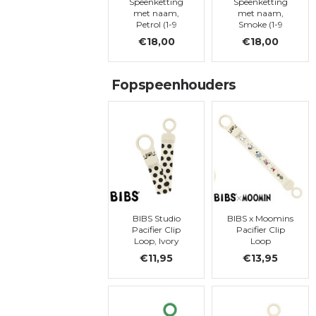
Speenketting
Speenketting
met naam,
met naam,
Petrol (1-9
Smoke (1-9
letters)
letters)
€18,00
€18,00
Fopspeenhouders
BIBS Studio
BIBS x Moomins
Pacifier Clip
Pacifier Clip
Loop, Ivory
Loop
Polka Dots
€11,95
€13,95