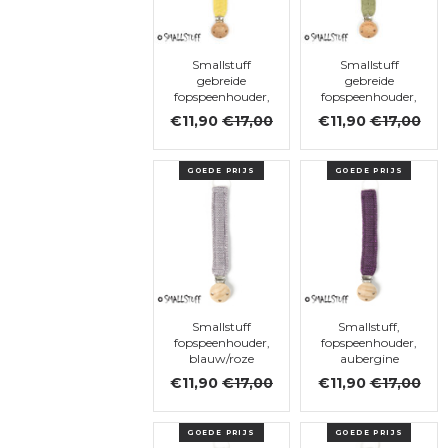
Smallstuff
Smallstuff
gebreide
gebreide
fopspeenhouder,
fopspeenhouder,
Soft Yellow
Soft Green
€11,90
€17,00
€11,90
€17,00
GOEDE PRIJS
GOEDE PRIJS
Smallstuff
Smallstuff,
fopspeenhouder,
fopspeenhouder,
blauw/roze
aubergine
zilver
€11,90
€17,00
€11,90
€17,00
GOEDE PRIJS
GOEDE PRIJS