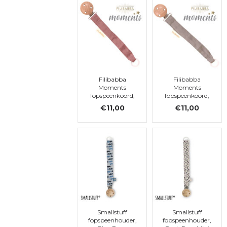
Filibabba
Filibabba
Moments
Moments
fopspeenkoord,
fopspeenkoord,
Dusty Rose
Dark Grey
€11,00
€11,00
Smallstuff
Smallstuff
fopspeenhouder,
fopspeenhouder,