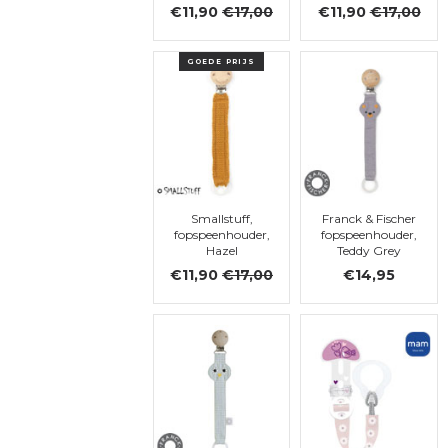
Dark Green
€11,90
€17,00
€11,90
€17,00
GOEDE PRIJS
Smallstuff,
Franck & Fischer
fopspeenhouder,
fopspeenhouder,
Hazel
Teddy Grey
€11,90
€17,00
€14,95