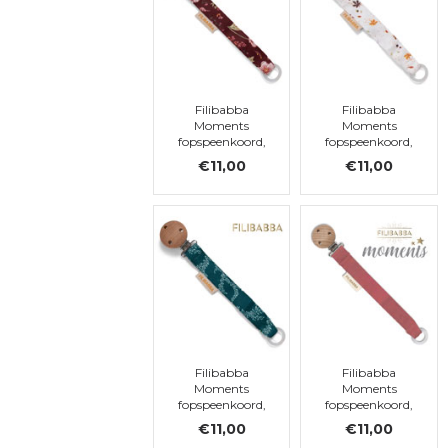
Filibabba
Filibabba
Moments
Moments
fopspeenkoord,
fopspeenkoord,
Fall Flowers
Chestnuts
€11,00
€11,00
Filibabba
Filibabba
Moments
Moments
fopspeenkoord,
fopspeenkoord,
Night
Baked Apple
€11,00
€11,00