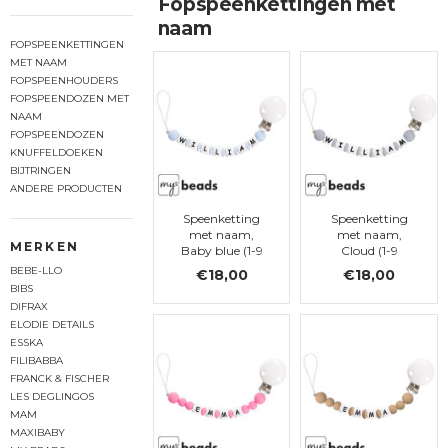
Fopspeenkettingen met
naam
FOPSPEENKETTINGEN
MET NAAM
FOPSPEENHOUDERS
FOPSPEENDOZEN MET
NAAM
FOPSPEENDOZEN
KNUFFELDOEKEN
BIJTRINGEN
ANDERE PRODUCTEN
Speenketting
Speenketting
met naam,
met naam,
MERKEN
Baby blue (1-9
Cloud (1-9
letters)
letters)
BEBE-LLO
€18,00
€18,00
BIBS
DIFRAX
ELODIE DETAILS
ESSKA
FILIBABBA
FRANCK & FISCHER
LES DEGLINGOS
MAM
MAXIBABY