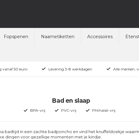
Fopspenen
Naametiketten
Accessoires
Etenst
ng vanaf 50 euro
Levering 3-8 werkdagen
Alle merken, 
Bad en slaap
BPA-vrij
PVC-vrij
Phthalat-vrij
na badtijd in een zachte badponcho en vind het knuffeldoekje waarme
euke dingen voor gezellige momenten met je kindje.