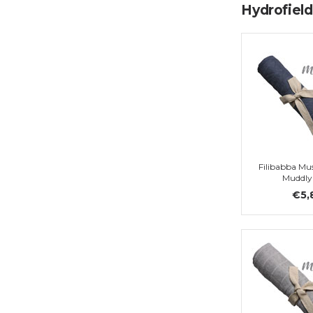
Hydrofiel
Filibabba Mus
Muddly
€5,