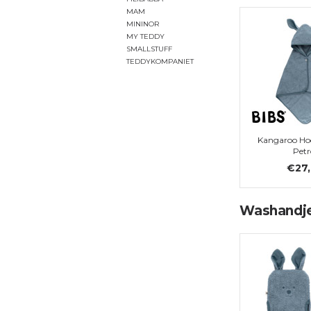
MAM
MININOR
MY TEDDY
SMALLSTUFF
TEDDYKOMPANIET
Kangaroo Hoo
Petr
€27
Washandj