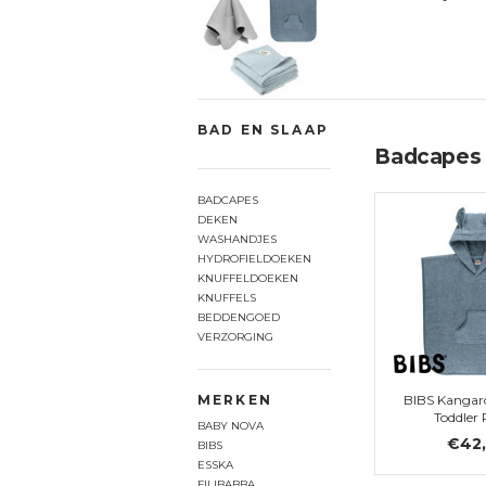
BAD EN SLAAP
Badcapes
BADCAPES
DEKEN
WASHANDJES
HYDROFIELDOEKEN
KNUFFELDOEKEN
KNUFFELS
BEDDENGOED
VERZORGING
MERKEN
BIBS Kangar
Toddler 
BABY NOVA
€42
BIBS
ESSKA
FILIBABBA