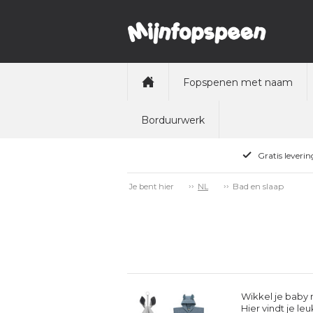
Fopspenen met naam
Borduurwerk
Gratis leveri
Bad en slaap
Je bent hier
NL
Wikkel je baby 
Hier vindt je l