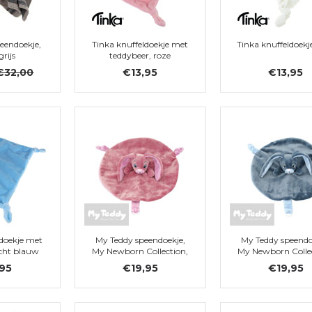
peendoekje,
Tinka knuffeldoekje met
Tinka knuffeldoekj
grijs
teddybeer, roze
€32,00
€13,95
€13,95
ldoekje met
My Teddy speendoekje,
My Teddy speendo
icht blauw
My Newborn Collection,
My Newborn Collec
roze konijn
blauwe konij
,95
€19,95
€19,95