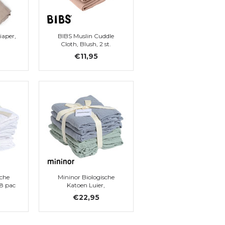
iaper,
BIBS Muslin Cuddle
Cloth, Blush, 2 st.
€11,95
sche
Mininor Biologische
 8 pac
Katoen Luier,
Grijs/Groen, 6 pac
€22,95