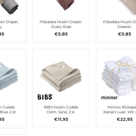
lin Diaper,
Filibabba Muslin Diaper,
Filibabba Muslin D
y
Dusty Rose
Doeskin
85
€5,85
€5,85
n Cuddle
BIBS Muslin Cuddle
Mininor Biologi
Blue, 2 st.
Cloth, Sand, 2 st.
Katoen Luier, Wit,
95
€11,95
€22,95