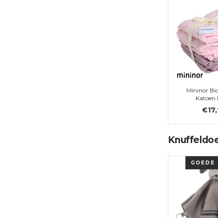
Mininor Bi
Katoen 
Roze/Paar
€17
Knuffeldo
GOEDE 