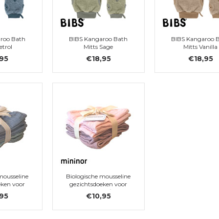
roo Bath
BIBS Kangaroo Bath
BIBS Kangaroo 
etrol
Mitts Sage
Mitts Vanilla
,95
€18,95
€18,95
mousseline
Biologische mousseline
eken voor
gezichtsdoeken voor
“Willow
baby's - “Rose/Heath
,95
€10,95
Seal ” (6
Flower” (6 stuks)
s)