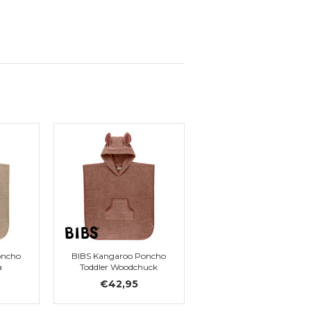
oncho
BIBS Kangaroo Poncho
a
Toddler Woodchuck
€42,95