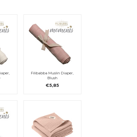
iaper,
Filibabba Muslin Diaper,
e
Blush
€5,85