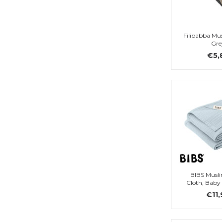
Filibabba Mus
Gre
€5,
BIBS Musli
Cloth, Baby 
€11,