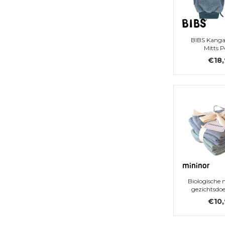
BIBS Kanga
Mitts P
€18
Biologische 
gezichtsdo
baby's - 
€10
Green/Grey 
stuk