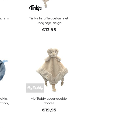
e, lam
Tinka knuffeldoekje met
konijntje, beige
€13,95
ekje,
My Teddy speendoekje,
tion,
doodle
n
€19,95