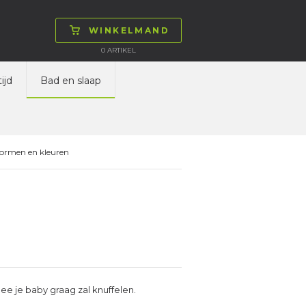
WINKELMAND
0
ARTIKEL
ijd
Bad en slaap
vormen en kleuren
e je baby graag zal knuffelen.