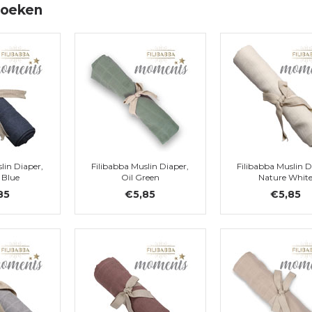
doeken
lin Diaper,
Filibabba Muslin Diaper,
Filibabba Muslin D
 Blue
Oil Green
Nature Whit
85
€5,85
€5,85