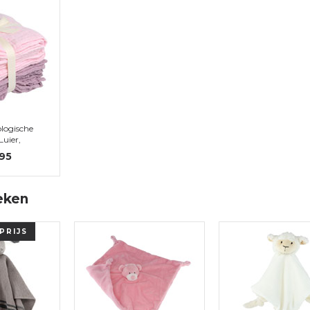
ologische
Luier,
s, 6 pac
,95
eken
PRIJS