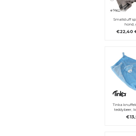
Smallstuff s
hond, 
€22,40
Tinka knuffe
teddybeer, l
€13