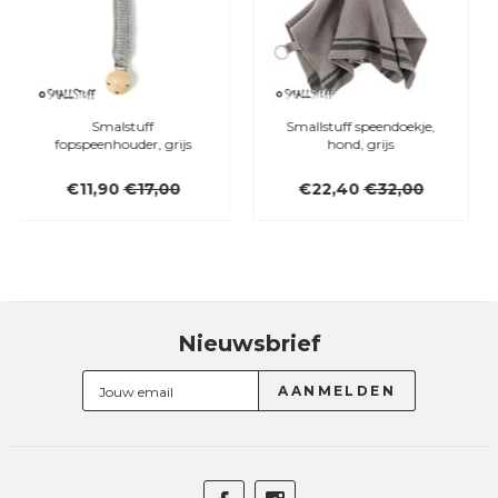
Smallstuff speendoekje,
Filibabba Moments
hond, grijs
fopspeenkoord, Fall
Flowers
€22,40
€32,00
€11,00
Nieuwsbrief