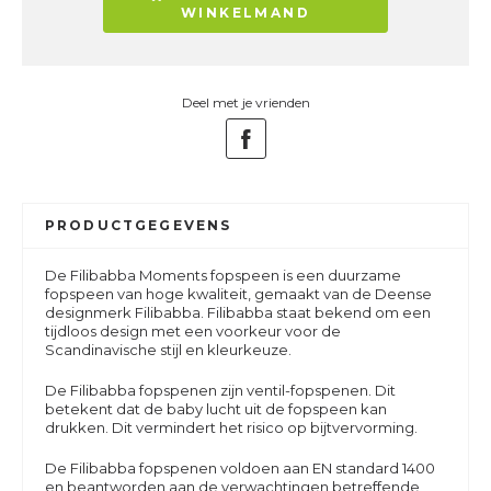
WINKELMAND
Deel met je vrienden
PRODUCTGEGEVENS
De Filibabba Moments fopspeen is een duurzame
fopspeen van hoge kwaliteit, gemaakt van de Deense
designmerk Filibabba. Filibabba staat bekend om een
tijdloos design met een voorkeur voor de
Scandinavische stijl en kleurkeuze.
De Filibabba fopspenen zijn ventil-fopspenen. Dit
betekent dat de baby lucht uit de fopspeen kan
drukken. Dit vermindert het risico op bijtvervorming.
De Filibabba fopspenen voldoen aan EN standard 1400
en beantworden aan de verwachtingen betreffende