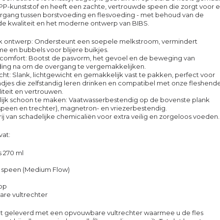
 PP-kunststof en heeft een zachte, vertrouwde speen die zorgt voor 
rgang tussen borstvoeding en flesvoeding - met behoud van de
 kwaliteit en het moderne ontwerp van BIBS.
ek ontwerp: Ondersteunt een soepele melkstroom, vermindert
me en bubbels voor blijere buikjes.
k comfort: Bootst de pasvorm, het gevoel en de beweging van
ing na om de overgang te vergemakkelijken.
cht: Slank, lichtgewicht en gemakkelijk vast te pakken, perfect voor
ndjes die zelfstandig leren drinken en compatibel met onze fleshende
liteit en vertrouwen.
jk schoon te maken: Vaatwasserbestendig op de bovenste plank
speen en trechter), magnetron- en vriezerbestendig.
vrij van schadelijke chemicaliën voor extra veilig en zorgeloos voeden.
vat:
es 270 ml
en speen (Medium Flow)
op
re vultrechter
dt geleverd met een opvouwbare vultrechter waarmee u de fles