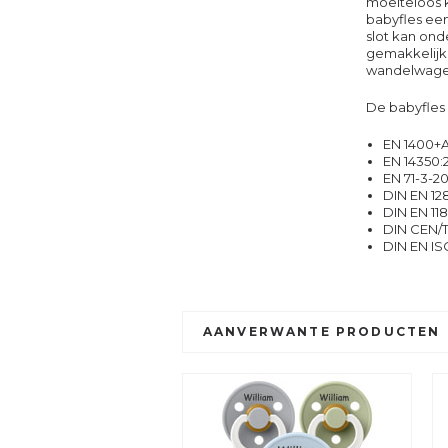
moeiteloos k
babyfles een
slot kan ond
gemakkelijk 
wandelwage
De babyfles
EN 1400+
EN 14350:
EN 71-3-2
DIN EN 12
DIN EN 11
DIN CEN/T
DIN EN IS
AANVERWANTE PRODUCTEN