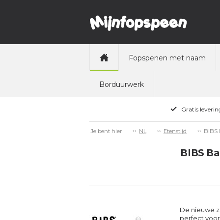
Fopspenen met naam
Borduurwerk
Gratis leveri
BIBS 
Je bent hier
NL
Etenstijd
BIBS Bab
De nieuwe zu
perfect voor 