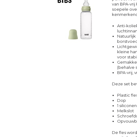
van BPA-vrij
soepele ove
kenmerkende
Anti-koli
luchtinna
Natuurlij
borstvoed
Lichtgewi
kleine ha
voor stabi
Gemakkeli
(behalve 
BPA-vrij, 
Deze set be
Plastic fl
Dop
1 silicon
Melkslot
Schroefd
Opvouwba
De fles wor