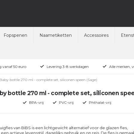
Fopspenen
Naametiketten
Accessoires
Etenst
ng vanaf 50 euro
Levering 3-8 werkdagen
Alle merken, 
Baby bottle 270 ml - complete set, siliconen speen (Sage)
y bottle 270 ml - complete set, siliconen spe
BPA-vrij
PVC-vrij
Phthalat-vrij
igfles van BIBS is een lichtgewicht alternatief voor de glazen fles,
een actieve levensstijl, dagelijks gebruik en op reis. De fles is gemaa