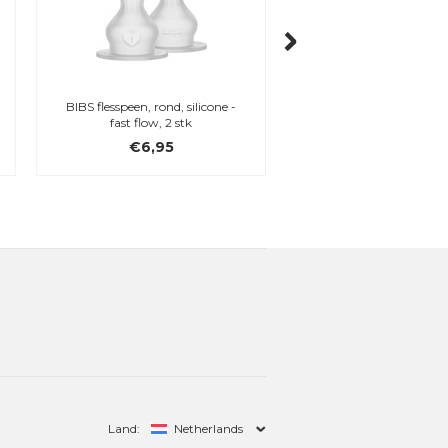
BIBS flesspeen, rond, silicone -
BIBS Baby Bottle Handl
fast flow, 2 stk
€6,95
€5,95
Land:
Netherlands