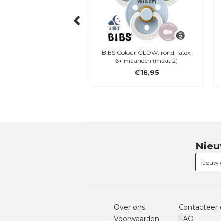
aby Bottle Handle, Sage
BIBS Colour GLOW, rond, latex,
6+ maanden (maat 2)
€5,95
€18,95
Nieu
Over ons
Contacteer 
Voorwaarden
FAQ