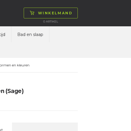
WINKELMAND
0
ARTIKEL
ijd
Bad en slaap
vormen en kleuren
en (Sage)
kt