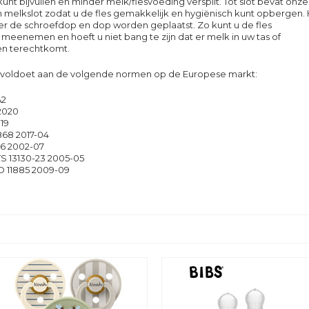
unt bijvullen en minder melk/flesvoeding verspilt. Tot slot bevat onze
 melkslot zodat u de fles gemakkelijk en hygiënisch kunt opbergen.
er de schroefdop en dop worden geplaatst. Zo kunt u de fles
meenemen en hoeft u niet bang te zijn dat er melk in uw tas of
n terechtkomt.
 voldoet aan de volgende normen op de Europese markt:
A2
2020
019
868 2017-04
86 2002-07
S 13130-23 2005-05
O 11885 2009-09