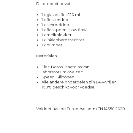
Dit product bevat:
1 x glazen fles 120 ml
1 x flessendop
1 x schroefdop
1 x fles speen (slow flow)
1 x melkblokker
1 x inklapbare trechter
1 x bumper
Materialen
Fles: Borosilicaatglas van
laboratoriumkwaliteit
Speen: Siliconen
Alle andere onderdelen zijn BPA-vrij en
100% geschikt voor voedsel
Voldoet aan de Europese norm EN 14350:2020