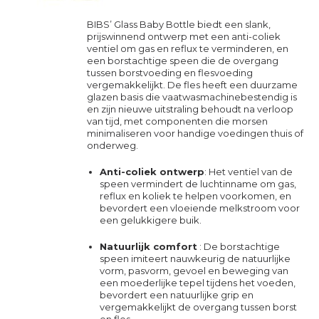
BIBS’ Glass Baby Bottle biedt een slank,
prijswinnend ontwerp met een anti-coliek
ventiel om gas en reflux te verminderen, en
een borstachtige speen die de overgang
tussen borstvoeding en flesvoeding
vergemakkelijkt. De fles heeft een duurzame
glazen basis die vaatwasmachinebestendig is
en zijn nieuwe uitstraling behoudt na verloop
van tijd, met componenten die morsen
minimaliseren voor handige voedingen thuis of
onderweg.
Anti-coliek ontwerp
: Het ventiel van de
speen vermindert de luchtinname om gas,
reflux en koliek te helpen voorkomen, en
bevordert een vloeiende melkstroom voor
een gelukkigere buik.
Natuurlijk comfort
: De borstachtige
speen imiteert nauwkeurig de natuurlijke
vorm, pasvorm, gevoel en beweging van
een moederlijke tepel tijdens het voeden,
bevordert een natuurlijke grip en
vergemakkelijkt de overgang tussen borst