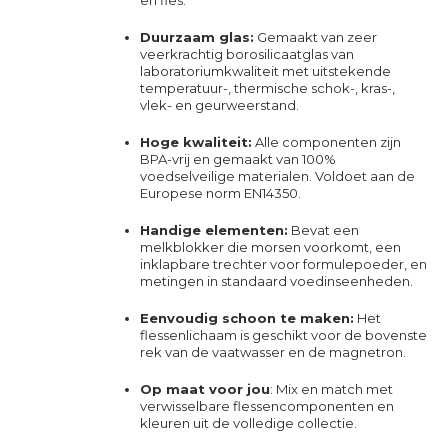
en fles.
Duurzaam glas:
Gemaakt van zeer
veerkrachtig borosilicaatglas van
laboratoriumkwaliteit met uitstekende
temperatuur-, thermische schok-, kras-,
vlek- en geurweerstand.
Hoge kwaliteit:
Alle componenten zijn
BPA-vrij en gemaakt van 100%
voedselveilige materialen. Voldoet aan de
Europese norm EN14350.
Handige elementen:
Bevat een
melkblokker die morsen voorkomt, een
inklapbare trechter voor formulepoeder, en
metingen in standaard voedinseenheden.
Eenvoudig schoon te maken:
Het
flessenlichaam is geschikt voor de bovenste
rek van de vaatwasser en de magnetron.
Op maat voor jou
: Mix en match met
verwisselbare flessencomponenten en
kleuren uit de volledige collectie.