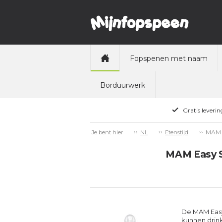
Fopspenen met naam
Borduurwerk
Gratis leveri
MAM E
Je bent hier
NL
Etenstijd
MAM Easy St
De MAM Easy 
kunnen drin