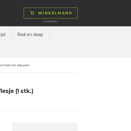
WINKELMAND
0
ARTIKEL
ijd
Bad en slaap
vormen en kleuren
sje (1 stk.)