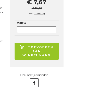
€ 7,67
de
€ 10,95
k -
Excl.
Levering
Aantal
r
en.
TOEVOEGEN
AAN
WINKELMAND
Deel met je vrienden