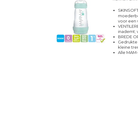
SKINSOF
moederbor
voor een 
VENTILE
inademt; 
BREDE O
Gedrukte d
kleine tr
Alle MAM-