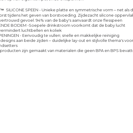
T
SILICONE SPEEN -
Unieke platte en symmetrische vorm – net als 
TM
st tijdens het geven van borstvoeding. Zijdezacht silicone oppervla
vertrouwd gevoel. 94% van de baby's aanvaardt onze flesspeen
RENDE BODEM -
Soepele drinkstroom voorkomt dat de baby lucht
vermindert luchtbellen en koliek
PENINGEN -
Eenvoudig te vullen; snelle en makkelijke reiniging
esigns aan beide zijden – duidelijke lay-out en stijlvolle thema's voo
endsetters
producten zijn gemaakt van materialen die geen BPA en BPS bevatt