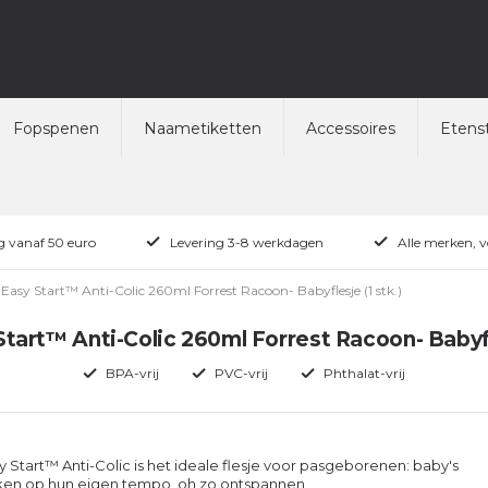
Fopspenen
Naametiketten
Accessoires
Etenst
ng vanaf 50 euro
Levering 3-8 werkdagen
Alle merken, 
asy Start™ Anti-Colic 260ml Forrest Racoon- Babyflesje (1 stk.)
art™ Anti-Colic 260ml Forrest Racoon- Babyfle
BPA-vrij
PVC-vrij
Phthalat-vrij
Start™ Anti-Colic is het ideale flesje voor pasgeborenen: baby's
ken op hun eigen tempo, oh zo ontspannen.