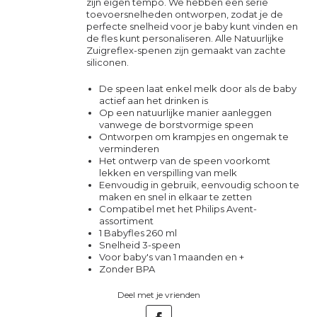
zijn eigen tempo. We hebben een serie
toevoersnelheden ontworpen, zodat je de
perfecte snelheid voor je baby kunt vinden en
de fles kunt personaliseren. Alle Natuurlijke
Zuigreflex-spenen zijn gemaakt van zachte
siliconen.
De speen laat enkel melk door als de baby
actief aan het drinken is
Op een natuurlijke manier aanleggen
vanwege de borstvormige speen
Ontworpen om krampjes en ongemak te
verminderen
Het ontwerp van de speen voorkomt
lekken en verspilling van melk
Eenvoudig in gebruik, eenvoudig schoon te
maken en snel in elkaar te zetten
Compatibel met het Philips Avent-
assortiment
1 Babyfles 260 ml
Snelheid 3-speen
Voor baby's van 1 maanden en +
Zonder BPA
Deel met je vrienden