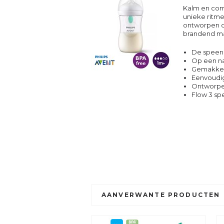
Kalm en com
unieke ritme
ontworpen o
brandend m
De speen 
Op een na
Gemakkeli
Eenvoudig
Ontworpe
Flow 3 sp
AANVERWANTE PRODUCTEN