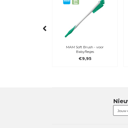
 Avent Natural Response
MAM Soft Brush - voor
esspeen - 6m+, 2 st.
Babyflesjes
€8,99
€9,95
Nieu