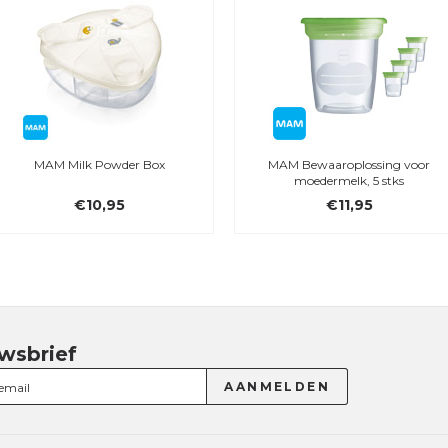
MAM Milk Powder Box
MAM Bewaaroplossing voor
moedermelk, 5 stks
€10,95
€11,95
wsbrief