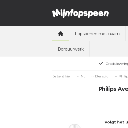
Fopspenen met naam
Borduurwerk
Gratis leveri
Phili
Je bent hier
NL
Etenstijd
Philips Av
Volgt het 