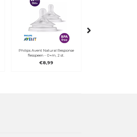
Philips Avent Natural Response
Philips Avent Natural 
flesspeen - 0+m, 2 st.
flesspeen - 1m+, 2 
€8,99
€8,99