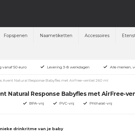
Fopspenen
Naametiketten
Accessoires
Etenst
ng vanaf 50 euro
Levering 3-8 werkdagen
Alle merken, 
ps Avent Natural Response Babyfles met AirFree-ventiel 260 ml
ent Natural Response Babyfles met AirFree-ven
BPA-vrij
PVC-vrij
Phthalat-vrij
unieke drinkritme van je baby