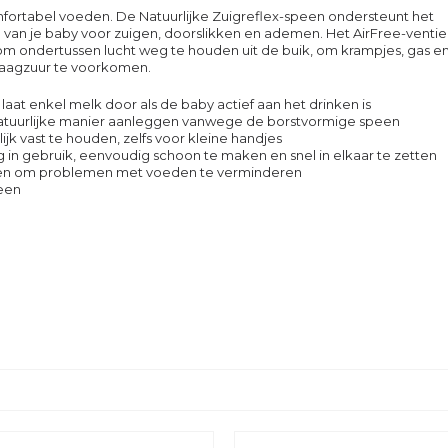
fortabel voeden. De Natuurlijke Zuigreflex-speen ondersteunt het
 van je baby voor zuigen, doorslikken en ademen. Het AirFree-ventiel
m ondertussen lucht weg te houden uit de buik, om krampjes, gas e
aagzuur te voorkomen.
laat enkel melk door als de baby actief aan het drinken is
tuurlijke manier aanleggen vanwege de borstvormige speen
jk vast te houden, zelfs voor kleine handjes
 in gebruik, eenvoudig schoon te maken en snel in elkaar te zetten
n om problemen met voeden te verminderen
een