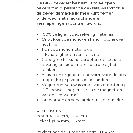
De BIBS bekerset bestaat uit twee open
bekers met bijpassende deksels, waardoor je
de beker gemakkelijk mee kunt nemen
onderweg met snacks of andere
versnaperingen voor u en uw kind.
100% veilig en voedselveilig materiaal
Ontwikkelt de mond- en handmotoriek van
het kind
Traint de mondmotoriek en
slikvaardigheden van het kind
Gebogen drinkrand verbetert de tactiele
ervaring en biedt meer controle bij het
drinken
Antislip en ergonomische vorm voor de best
mogelijke grip voor kleine handen
Magnetron, vaatwasser en vriezerbestendig
(NB, deksels mogen niet in de magnetron
worden verwarmd).
Ontworpen en vervaardigd in Denemarken
AFMETINGEN:
Beker: Ø 70 mm, H 70 mm
Deksel: Ø 74 mm, H 5 mm
Voldoet aan de Europese norm EN 14372