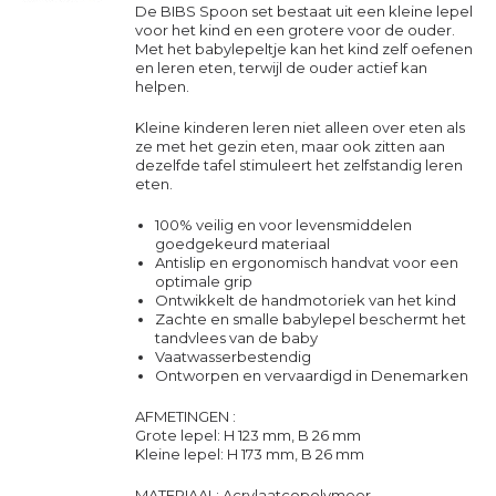
De BIBS Spoon set bestaat uit een kleine lepel
voor het kind en een grotere voor de ouder.
Met het babylepeltje kan het kind zelf oefenen
en leren eten, terwijl de ouder actief kan
helpen.
Kleine kinderen leren niet alleen over eten als
ze met het gezin eten, maar ook zitten aan
dezelfde tafel stimuleert het zelfstandig leren
eten.
100% veilig en voor levensmiddelen
goedgekeurd materiaal
Antislip en ergonomisch handvat voor een
optimale grip
Ontwikkelt de handmotoriek van het kind
Zachte en smalle babylepel beschermt het
tandvlees van de baby
Vaatwasserbestendig
Ontworpen en vervaardigd in Denemarken
AFMETINGEN :
Grote lepel: H 123 mm, B 26 mm
Kleine lepel: H 173 mm, B 26 mm
MATERIAAL: Acrylaatcopolymeer