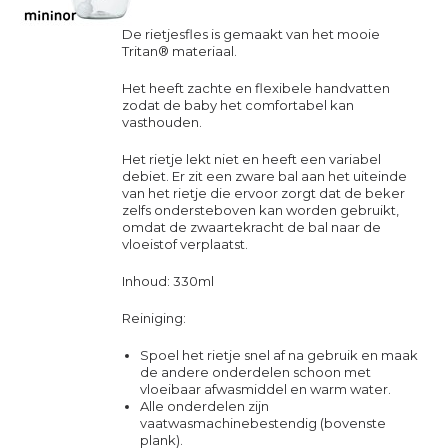
De rietjesfles is gemaakt van het mooie
Tritan® materiaal.
Het heeft zachte en flexibele handvatten
zodat de baby het comfortabel kan
vasthouden.
Het rietje lekt niet en heeft een variabel
debiet.
Er zit een zware bal aan het uiteinde
van het rietje die ervoor zorgt dat de beker
zelfs ondersteboven kan worden gebruikt,
omdat de zwaartekracht de bal naar de
vloeistof verplaatst.
Inhoud: 330ml
Reiniging:
Spoel het rietje snel af na gebruik en maak
de andere onderdelen schoon met
vloeibaar afwasmiddel en warm water.
Alle onderdelen zijn
vaatwasmachinebestendig (bovenste
plank).