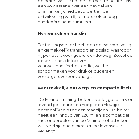
de beker vast te houden en vast te pakken als
een volwassene, wat een gevoel van
onafhankelijkheid bevordert en de
ontwikkeling van fijne motoriek en oog-
handcoördinatie stimuleert.
Hygiënisch en handig
De trainingsbeker heeft een deksel voor veilig
en gemakkelijk transport en opslag, waardoor
hij perfect is voor gebruik onderweg. Zowel de
beker als het deksel zijn
vaatwasmachinebestendig, wat het
schoonmaken voor drukke ouders en
verzorgers vereenvoudigt.
Aantrekkelijk ontwerp en compatibiliteit
De Mininor Trainingsbeker is verkrijgbaar in vier
levendige kleuren en voegt een vleugje
persoonlijkheid toe aan maaltijden. De beker
heeft een inhoud van 220 ml en is compatibel
met onderdelen van de Mininor rietjesbeker,
wat veelzijdigheid biedt en de levensduur
verlengt.