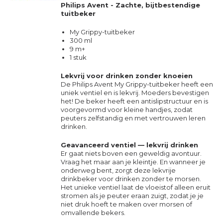
Philips Avent - Zachte, bijtbestendige
tuitbeker
My Grippy-tuitbeker
300 ml
9 m+
1 stuk
Lekvrij voor drinken zonder knoeien
De Philips Avent My Grippy-tuitbeker heeft een
uniek ventiel en is lekvrij. Moeders bevestigen
het! De beker heeft een antislipstructuur en is
voorgevormd voor kleine handjes, zodat
peuters zelfstandig en met vertrouwen leren
drinken.
Geavanceerd ventiel — lekvrij drinken
Er gaat niets boven een geweldig avontuur.
Vraag het maar aan je kleintje. En wanneer je
onderweg bent, zorgt deze lekvrije
drinkbeker voor drinken zonder te morsen.
Het unieke ventiel laat de vloeistof alleen eruit
stromen als je peuter eraan zuigt, zodat je je
niet druk hoeft te maken over morsen of
omvallende bekers.