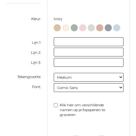
Kleur:
Ivory
Lijn 1:
Lijn 2:
Lijn 3:
Tekengrootte:
Font:
Klik hier om verschillende
namen op je fopspenen te
graveren