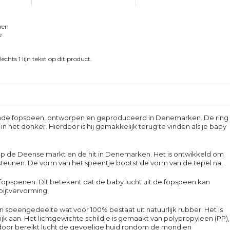
men
e
chts 1 lijn tekst op dit product.
 ronde fopspeen, ontworpen en geproduceerd in Denemarken.
De ring
n het donker. Hierdoor is hij gemakkelijk terug te vinden als je baby
r op de Deense markt en de hit in Denemarken. Het is ontwikkeld om
rsteunen. De vorm van het speentje bootst de vorm van de tepel na.
-fopspenen. Dit betekent dat de baby lucht uit de fopspeen kan
bijtvervorming.
speengedeelte wat voor 100% bestaat uit natuurlijk rubber. Het is
rlijk aan. Het lichtgewichte schildje is gemaakt van polypropyleen (PP),
rdoor bereikt lucht de gevoelige huid rondom de mond en