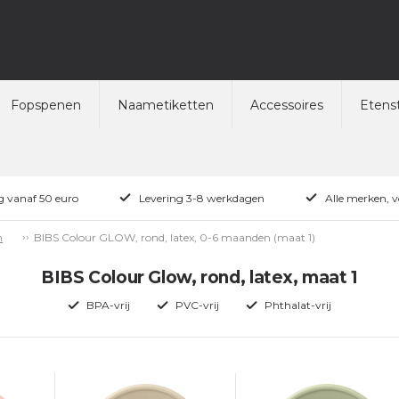
Fopspenen
Naametiketten
Accessoires
Etenst
ng vanaf 50 euro
Levering 3-8 werkdagen
Alle merken, 
BIBS Colour GLOW, rond, latex, 0-6 maanden (maat 1)
m
BIBS Colour Glow, rond, latex, maat 1
BPA-vrij
PVC-vrij
Phthalat-vrij