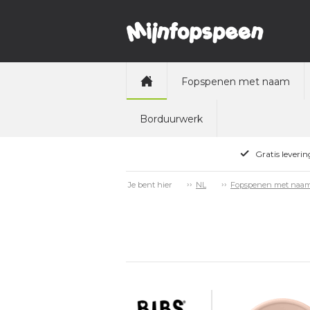
Fopspenen met naam
Borduurwerk
Gratis leveri
Je bent hier
NL
Fopspenen met naa