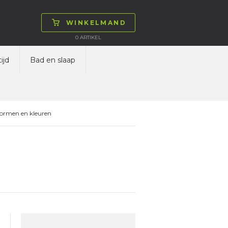
WINKELMAND
0
ARTIKEL
ijd
Bad en slaap
vormen en kleuren