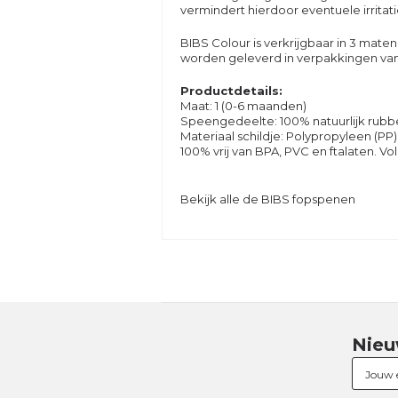
vermindert hierdoor eventuele irritati
BIBS Colour is verkrijgbaar in 3 mate
worden geleverd in verpakkingen van 
Productdetails:
Maat: 1 (0-6 maanden)
Speengedeelte: 100% natuurlijk rubber
Materiaal schildje: Polypropyleen (PP)
100% vrij van BPA, PVC en ftalaten. 
Bekijk alle de BIBS fopspenen
Nieu