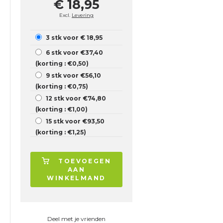
€ 18,95
Excl.
Levering
3 stk voor € 18,95
6 stk voor €37,40
(korting : €0,50)
9 stk voor €56,10
(korting : €0,75)
12 stk voor €74,80
(korting : €1,00)
15 stk voor €93,50
(korting : €1,25)
TOEVOEGEN
AAN
WINKELMAND
Deel met je vrienden