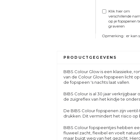
Klik hier om
verschillende na
op je fopspenen t
graveren
Opmerking : er kan sle
PRODUCTGEGEVENS
BIBS Colour Glow is een klassieke,
van de Colour Glow fopspeen licht op i
de fopspeen 's nachts laat vallen.
BIBS Colour
is al 30 jaar verkrijgbaa
de zuigreflex van het kindje te onde
De BIBS Colour fopspenen zijn ventil
drukken. Dit vermindert het risico op 
BIBS Colour fopspeentjes hebben een 
fluweel zacht, flexibel en voelt natuu
maar buigt weg van het gezicht. Hie