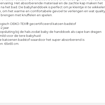
ervaring. Het absorberende materiaal en de zachte kap maken het
 na het bad. De babyhanddoek is perfect om je kleintje in te wikkele
e, om het warme en comfortabele gevoel te verlengen en wat qualit
 brengen met knuffelen en spelen.
ogisch OEKO-TEX® gecertificeerd katoen badstof
-2 jaar
opsluiting bij de hals zodat baby de handdoek als cape kan dragen
mild voor de tere babyhuid
ke katoenen badstof waardoor het super absorberend is
n: 65x65 cm.