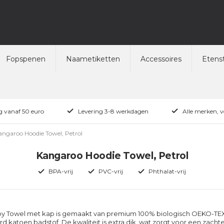
Fopspenen
Naametiketten
Accessoires
Etenst
ng vanaf 50 euro
Levering 3-8 werkdagen
Alle merken, 
angaroo Hoodie Towel, Petrol
Kangaroo Hoodie Towel, Petrol
BPA-vrij
PVC-vrij
Phthalat-vrij
y Towel met kap is gemaakt van premium 100% biologisch OEKO-T
rd katoen badstof. De kwaliteit is extra dik, wat zorgt voor een zacht