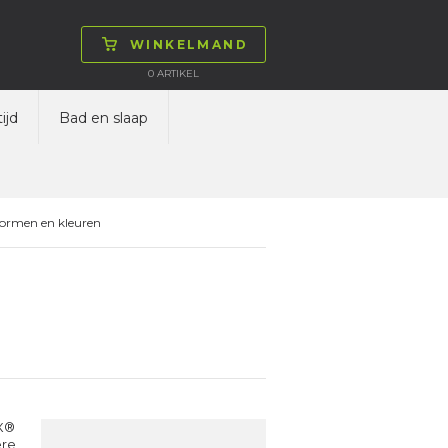
WINKELMAND
0
ARTIKEL
ijd
Bad en slaap
vormen en kleuren
EX®
ere