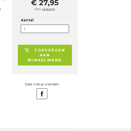
€ 27,95
n
Excl.
Levering
y
Aantal
TOEVOEGEN
AAN
WINKELMAND
Deel met je vrienden