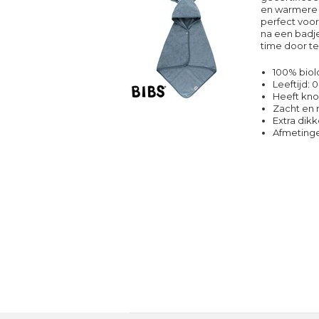
en warmere 
perfect voor
na een badj
time door te
100% biol
Leeftijd: 0
Heeft kno
Zacht en 
Extra dik
Afmetinge