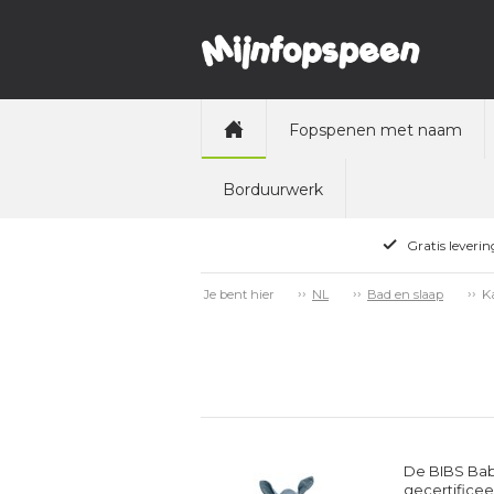
Fopspenen met naam
Borduurwerk
Gratis leveri
K
Je bent hier
NL
Bad en slaap
De BIBS Bab
gecertificee