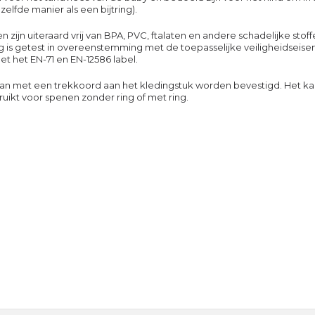
zelfde manier als een bijtring).
 zijn uiteraard vrij van BPA, PVC, ftalaten en andere schadelijke stof
g is getest in overeenstemming met de toepasselijke veiligheidseisen
t het EN-71 en EN-12586 label.
kan met een trekkoord aan het kledingstuk worden bevestigd. Het ka
ikt voor spenen zonder ring of met ring.