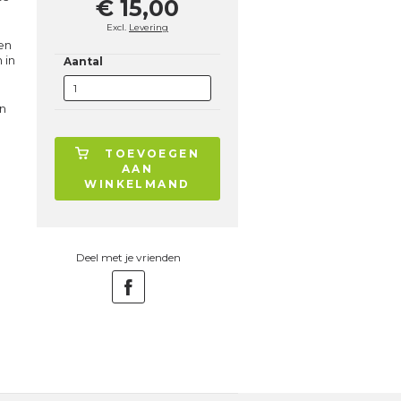
€ 15,00
Excl.
Levering
fen
 in
Aantal
n
TOEVOEGEN
AAN
WINKELMAND
Deel met je vrienden