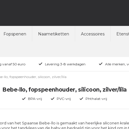
Fopspenen
Naametiketten
Accessoires
Etenst
ng vanaf 50 euro
Levering 3-8 werkdagen
Alle merken, 
e-llo, fopspeenhouder, silicoon, zilver/lila
Bebe-llo, fopspeenhouder, silicoon, zilver/lila
BPA-vrij
PVC-vrij
Phthalat-vrij
d van het Spaanse Bebe-llo is gemaakt van heerlijke siliconen kral
n voor het tandvlees van de baby en bedoeld zijn voor het kind om in 