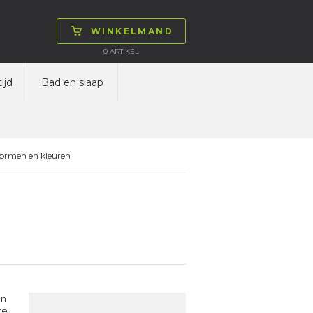
WINKELMAND
0
ARTIKEL
ijd
Bad en slaap
vormen en kleuren
en
te