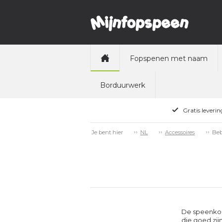
Fopspenen met naam
Borduurwerk
Gratis leveri
Beb
Je bent hier
NL
Accessoires
De speenkoor
die goed zij