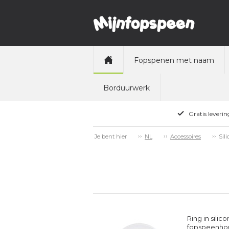
Fopspenen met naam
Borduurwerk
Gratis leveri
Sil
Je bent hier
NL
Accessoires
Ring in sili
fopspeenhou