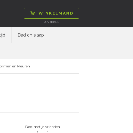
WINKELMAND
0
ARTIKEL
ijd
Bad en slaap
vormen en kleuren
Deel met je vrienden