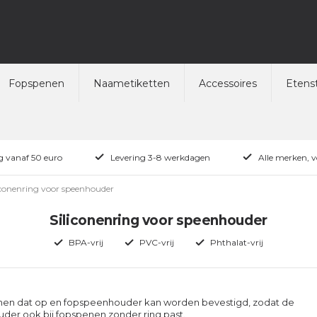
Fopspenen
Naametiketten
Accessoires
Etenst
ng vanaf 50 euro
Levering 3-8 werkdagen
Alle merken, 
iconenring voor speenhouder
Siliconenring voor speenhouder
BPA-vrij
PVC-vrij
Phthalat-vrij
conen dat op en fopspeenhouder kan worden bevestigd, zodat de
der ook bij fopspenen zonder ring past.